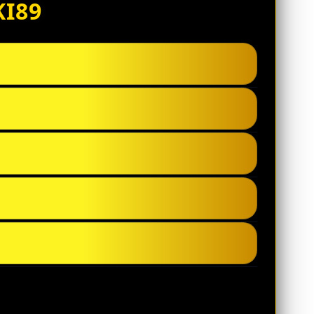
KI89
i muncul saat keputusan lo konsisten dan
 apa yang bikin hasilnya berulang.
 akhirnya. Kalau prosesnya rapi, momentum
 supaya rasa percaya diri gak berubah jadi
ang, dan standar permainan ikut naik.