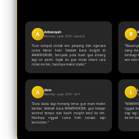
Ardiansyah
A
R
Member sejak 2025 •
Jakarta
M
“Gue sempat streak win panjang dan ngerasa
“Biasany
cuma faktor hoki. Setelah baca insight di
ilang mo
MAMIHOKI89, ternyata pola main gue emang
berbagi t
lagi on point. Sejak itu gue mulai share cara
win rate
rotasi ke tim, hasilnya makin stabil.”
Alvin
L
A
L
Member sejak 2025 •
Arif
M
“Dulu kalau lagi menang terus gue main makin
“MAMIHOK
barbar. Setelah baca MAMIHOKI89, gue belajar
nggak ba
kontrol tempo dan kasih insight kecil ke tim.
tiap lag
Hasilnya nggak cuma hoki sesaat, tapi
ke tim bi
konsisten.”