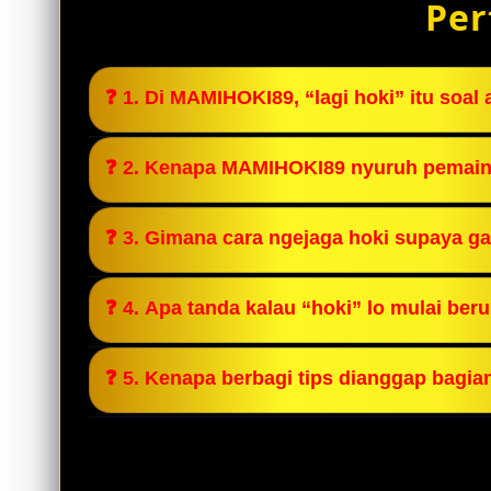
Per
❓ 1. Di MAMIHOKI89, “lagi hoki” itu soal
Itu soal momentum yang kebangun dari ti
❓ 2. Kenapa MAMIHOKI89 nyuruh pemain b
gak asal ambil risiko.
Karena momen performa bagus itu bahan bela
❓ 3. Gimana cara ngejaga hoki supaya g
Evaluasi setiap kemenangan. Di MAMIHOKI8
❓ 4. Apa tanda kalau “hoki” lo mulai beru
bisa dipertahankan.
Saat lo berhenti baca situasi dan mulai m
❓ 5. Kenapa berbagi tips dianggap bagia
blunder.
Karena komunitas kuat lahir dari transpara