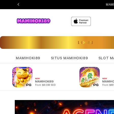
MAMI
LOGIN
MAMIHOKI89
SITUS MAMIHOKI89
SLOT M
NEW
NEW
MAMIHOKI89
MAMIHO
From $8.008 SGD
From $80
Skip to
product
information