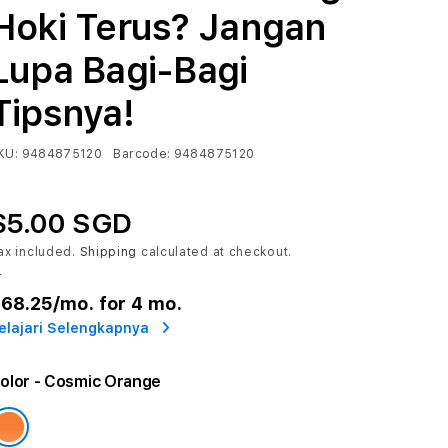
Hoki Terus? Jangan
Lupa Bagi-Bagi
Tipsnya!
KU:
9484875120
Barcode:
9484875120
$5.00 SGD
ax included.
Shipping
calculated at checkout.
r
68.25
/mo. for 4 mo.
elajari Selengkapnya
olor
- Cosmic Orange