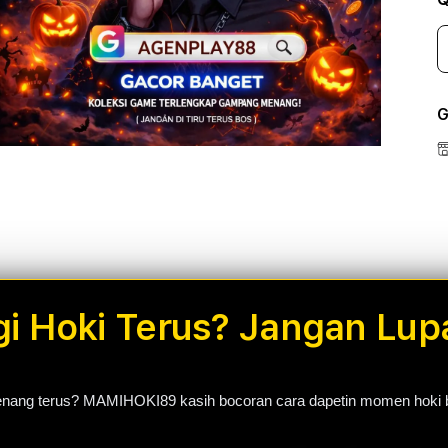
G
Open
Open
Open
media
media
media
5
7
9
in
in
in
modal
modal
modal
Hoki Terus? Jangan Lupa
nang terus? MAMIHOKI89 kasih bocoran cara dapetin momen hoki biar