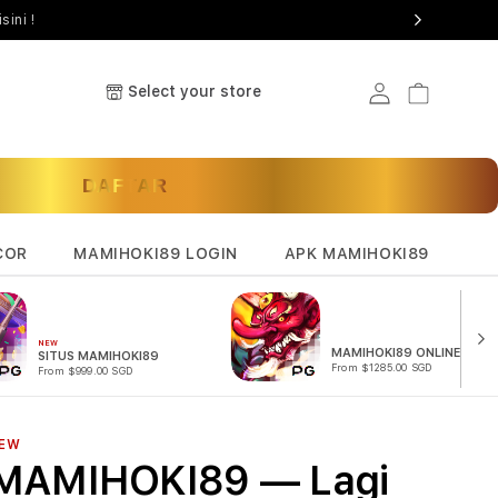
sini !
Select your store
Log in
Cart
DAFTAR
COR
MAMIHOKI89 LOGIN
APK MAMIHOKI89
NEW
MAMIHOKI89 ONLINE
SITUS MAMIHOKI89
From $1285.00 SGD
From $999.00 SGD
EW
MAMIHOKI89 — Lagi