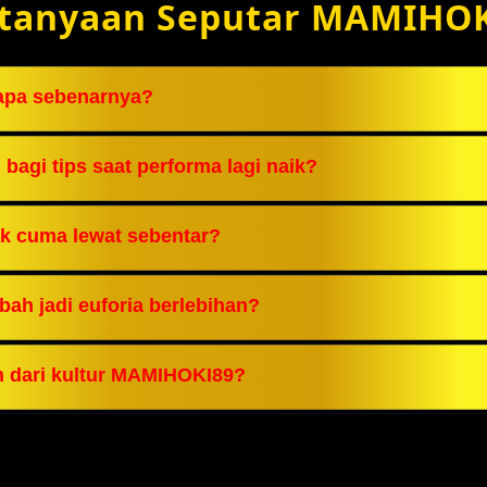
tanyaan Seputar MAMIHO
 apa sebenarnya?
ming dan disiplin, bukan sekadar keberuntungan. Hok
agi tips saat performa lagi naik?
jar paling jujur. Saat lo share pola mainnya, lo sadar
ak cuma lewat sebentar?
9, tiap win dilihat dari prosesnya, bukan cuma hasil
bah jadi euforia berlebihan?
ain terlalu cepat. MAMIHOKI89 tekankan kontrol tempo
n dari kultur MAMIHOKI89?
nsi strategi. Saat insight dibuka, pemain lain berkemb