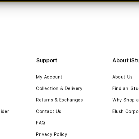
Support
About iSt
My Account
About Us
Collection & Delivery
Find an iSt
Returns & Exchanges
Why Shop at
vider
Contact Us
Elush Corpo
FAQ
Privacy Policy