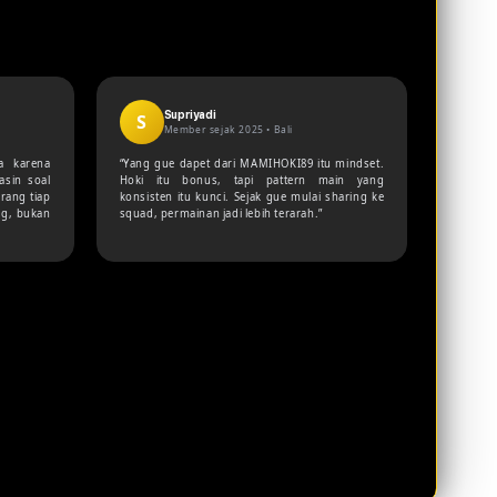
Supriyadi
S
Member sejak 2025 •
Bali
a karena
“Yang gue dapet dari MAMIHOKI89 itu mindset.
asin soal
Hoki itu bonus, tapi pattern main yang
rang tiap
konsisten itu kunci. Sejak gue mulai sharing ke
ng, bukan
squad, permainan jadi lebih terarah.”