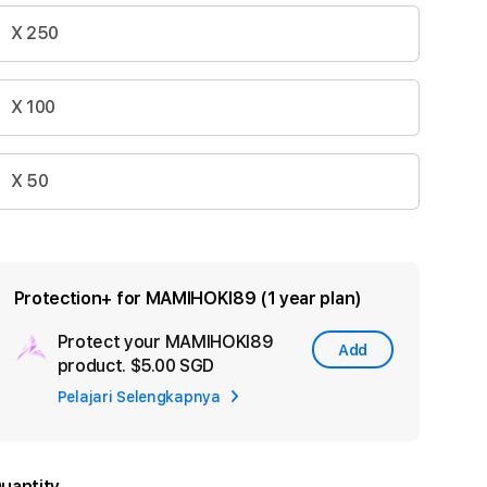
X 250
X 100
X 50
Protection+ for MAMIHOKI89 (1 year plan)
Protect your MAMIHOKI89
Add
Add
product.
$5.00 SGD
Apple
Pelajari Selengkapnya
Care
uantity