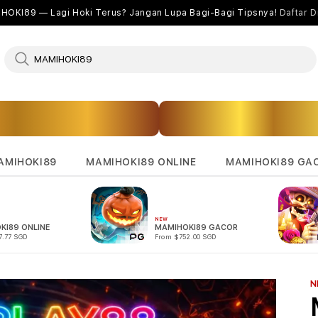
HOKI89 — Lagi Hoki Terus? Jangan Lupa Bagi-Bagi Tipsnya!
Daftar Di
AMIHOKI89
MAMIHOKI89 ONLINE
MAMIHOKI89 GA
NEW
KI89 ONLINE
MAMIHOKI89 GACOR
7.77 SGD
From $752.00 SGD
N