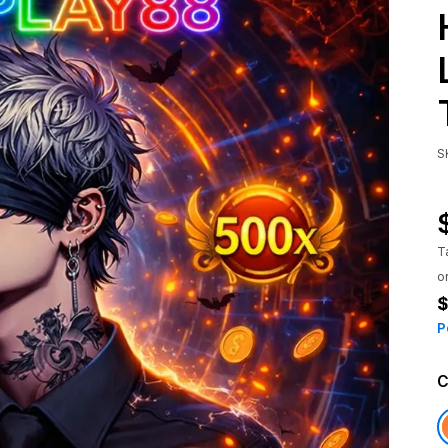
S
T
o
$
P
C