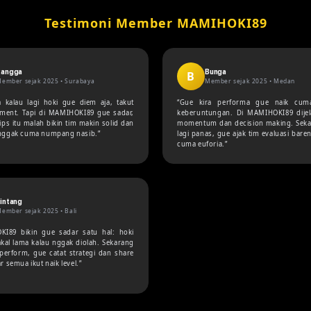
Testimoni Member MAMIHOKI89
Rangga
Bunga
B
ember sejak 2025 •
Surabaya
Member sejak 2025 •
Medan
a kalau lagi hoki gue diem aja, takut
“Gue kira performa gue naik cum
ment. Tapi di MAMIHOKI89 gue sadar,
keberuntungan. Di MAMIHOKI89 dijel
ips itu malah bikin tim makin solid dan
momentum dan decision making. Seka
 nggak cuma numpang nasib.”
lagi panas, gue ajak tim evaluasi bare
cuma euforia.”
intang
ember sejak 2025 •
Bali
I89 bikin gue sadar satu hal: hoki
kal lama kalau nggak diolah. Sekarang
i perform, gue catat strategi dan share
ar semua ikut naik level.”