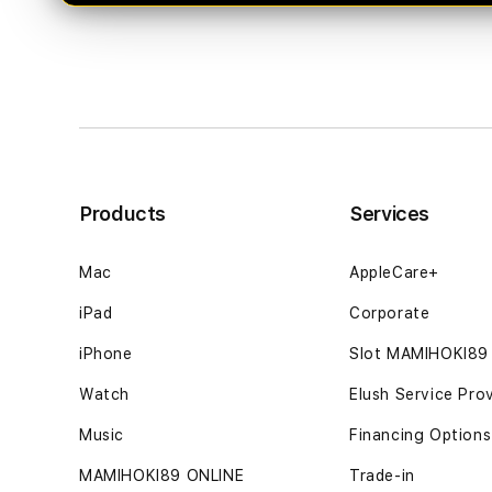
Products
Services
Mac
AppleCare+
iPad
Corporate
iPhone
Slot MAMIHOKI89
Watch
Elush Service Pro
Music
Financing Options
MAMIHOKI89 ONLINE
Trade-in